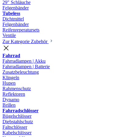
29" Schläuche
Felgenbänder
Tubeless
Dichtmittel
Felgenbänder
Reifenreperatursets
Ventile
Zur Kategorie Zubehör
Fahrrad
Fahrradlampen | Akku
Fahrradlampen | Batterie
Zusatzbeleuchtung
Klingeln
Hupen
Rahmenschutz
Reflektoren
Dynamo
Brillen
Fahrradschlösser
Bügelschlösser
Diebstahlschutz
Faltschlösser
Kabelschlösser