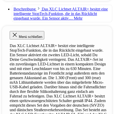
Beschreibung
Das XLC Lichtset ALTAIR+ besitzt eine
intelligente StopTech-Funktion, die in das Rücklicht
eingebaut wurde. Ein Sensor aktiv…
Mehr
Menü schließen
Das XLC Lichtset ALTAIR+ besitzt eine intelligente
StopTech-Funktion, die in das Rücklicht eingebaut wurde.
Ein Sensor aktiviert ein zweites LED-Licht, sobald Du
Deine Geschwindigkeit verringerst. Das ALTAIR+-Set ist
ein zuverlässiges LED-Lichtset in einem kompakten Design
und mit einer Leuchtdauer von bis zu 630 Minuten. Eine
Batteriestandanzeige im Frontlicht zeigt außerdem stets den
genauen Akkustand an. Die 1.300 (Front) und 300 (rear)
mAh Lithiumbatterie werden über das mitgelieferte Micro-
USB-Kabel geladen. Darüber hinaus sind die Fahrradlichter
durch ihre flexible Silikonhalterung ganz einfach am
Fahrrad zu befestigen. Das XLC Lichtset ALTAIR+ besitzt
einen spritzwassergeschützten Schalter gemäß IP44. Zudem
entspricht dieses Set den Vorgaben der deutschen (StVZO)
und dänischen Straßenverkehrsordnung. Das Set besteht aus