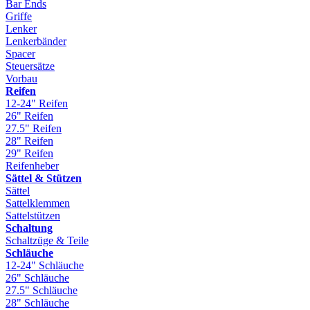
Bar Ends
Griffe
Lenker
Lenkerbänder
Spacer
Steuersätze
Vorbau
Reifen
12-24" Reifen
26" Reifen
27.5" Reifen
28" Reifen
29" Reifen
Reifenheber
Sättel & Stützen
Sättel
Sattelklemmen
Sattelstützen
Schaltung
Schaltzüge & Teile
Schläuche
12-24" Schläuche
26" Schläuche
27.5" Schläuche
28" Schläuche