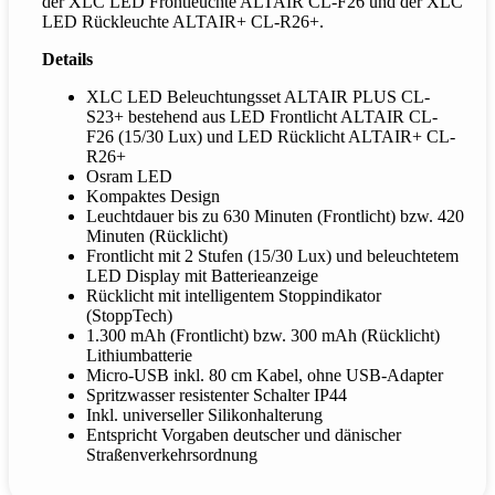
der XLC LED Frontleuchte ALTAIR CL-F26 und der XLC
LED Rückleuchte ALTAIR+ CL-R26+.
Details
XLC LED Beleuchtungsset ALTAIR PLUS CL-
S23+ bestehend aus LED Frontlicht ALTAIR CL-
F26 (15/30 Lux) und LED Rücklicht ALTAIR+ CL-
R26+
Osram LED
Kompaktes Design
Leuchtdauer bis zu 630 Minuten (Frontlicht) bzw. 420
Minuten (Rücklicht)
Frontlicht mit 2 Stufen (15/30 Lux) und beleuchtetem
LED Display mit Batterieanzeige
Rücklicht mit intelligentem Stoppindikator
(StoppTech)
1.300 mAh (Frontlicht) bzw. 300 mAh (Rücklicht)
Lithiumbatterie
Micro-USB inkl. 80 cm Kabel, ohne USB-Adapter
Spritzwasser resistenter Schalter IP44
Inkl. universeller Silikonhalterung
Entspricht Vorgaben deutscher und dänischer
Straßenverkehrsordnung