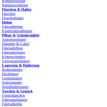
Kettenschlösser
Rahmenschlösser
Flaschen & Halter
Flaschen
Flaschenhalter
Helme
Fahrradhelme
Kinderfahrradhelme
Pflege & Schmiermittel
Antriebsreiniger
Dämpfer & Gabel
Fahrradpflege
Fahrradreiniger
Kettenschmiere
Universalschmiere
Lagerung & Halterung
Bodenständer
Dachträger
Gepäckträger
Seitenständer
Wandhalterungen
Taschen & Gepäck
Gepäcktaschen
Fahrradanhänger
Fahrradkörbe