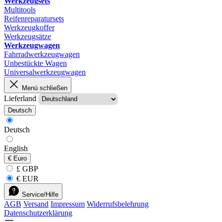
Werkzeugsets
Multitools
Reifenreparatursets
Werkzeugkoffer
Werkzeugsätze
Werkzeugwagen
Fahrradwerkzeugwagen
Unbestückte Wagen
Universalwerkzeugwagen
Menü schließen
Lieferland
Deutsch
Deutsch
English
€
Euro
£ GBP
€ EUR
Service/Hilfe
AGB
Versand
Impressum
Widerrufsbelehrung
Datenschutzerklärung