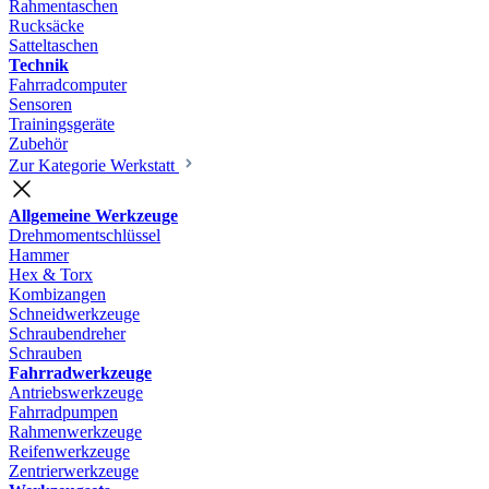
Rahmentaschen
Rucksäcke
Satteltaschen
Technik
Fahrradcomputer
Sensoren
Trainingsgeräte
Zubehör
Zur Kategorie Werkstatt
Allgemeine Werkzeuge
Drehmomentschlüssel
Hammer
Hex & Torx
Kombizangen
Schneidwerkzeuge
Schraubendreher
Schrauben
Fahrradwerkzeuge
Antriebswerkzeuge
Fahrradpumpen
Rahmenwerkzeuge
Reifenwerkzeuge
Zentrierwerkzeuge