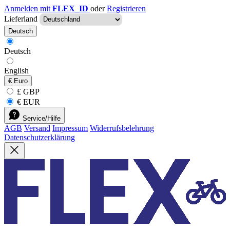
Anmelden mit
FLEX_ID
oder
Registrieren
Lieferland
Deutsch
Deutsch
English
€
Euro
£ GBP
€ EUR
Service/Hilfe
AGB
Versand
Impressum
Widerrufsbelehrung
Datenschutzerklärung