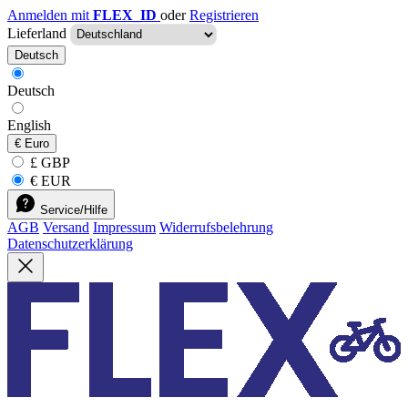
Anmelden mit
FLEX_ID
oder
Registrieren
Lieferland
Deutsch
Deutsch
English
€
Euro
£ GBP
€ EUR
Service/Hilfe
AGB
Versand
Impressum
Widerrufsbelehrung
Datenschutzerklärung