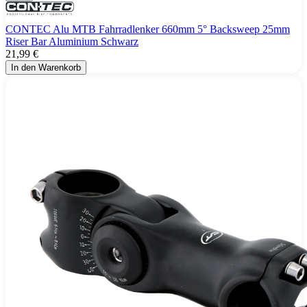
CONTEC Alu MTB Fahrradlenker 660mm 5° Backsweep 25mm
Riser Bar Aluminium Schwarz
21,99 €
In den Warenkorb