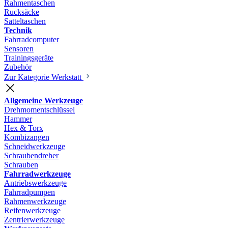
Rahmentaschen
Rucksäcke
Satteltaschen
Technik
Fahrradcomputer
Sensoren
Trainingsgeräte
Zubehör
Zur Kategorie Werkstatt
Allgemeine Werkzeuge
Drehmomentschlüssel
Hammer
Hex & Torx
Kombizangen
Schneidwerkzeuge
Schraubendreher
Schrauben
Fahrradwerkzeuge
Antriebswerkzeuge
Fahrradpumpen
Rahmenwerkzeuge
Reifenwerkzeuge
Zentrierwerkzeuge