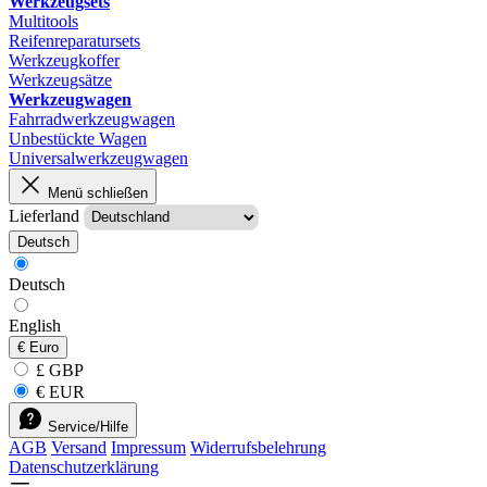
Werkzeugsets
Multitools
Reifenreparatursets
Werkzeugkoffer
Werkzeugsätze
Werkzeugwagen
Fahrradwerkzeugwagen
Unbestückte Wagen
Universalwerkzeugwagen
Menü schließen
Lieferland
Deutsch
Deutsch
English
€
Euro
£ GBP
€ EUR
Service/Hilfe
AGB
Versand
Impressum
Widerrufsbelehrung
Datenschutzerklärung