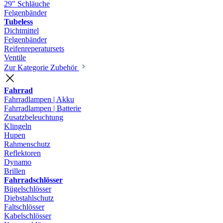
29" Schläuche
Felgenbänder
Tubeless
Dichtmittel
Felgenbänder
Reifenreperatursets
Ventile
Zur Kategorie Zubehör
Fahrrad
Fahrradlampen | Akku
Fahrradlampen | Batterie
Zusatzbeleuchtung
Klingeln
Hupen
Rahmenschutz
Reflektoren
Dynamo
Brillen
Fahrradschlösser
Bügelschlösser
Diebstahlschutz
Faltschlösser
Kabelschlösser