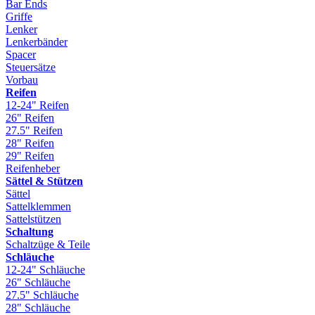
Bar Ends
Griffe
Lenker
Lenkerbänder
Spacer
Steuersätze
Vorbau
Reifen
12-24" Reifen
26" Reifen
27.5" Reifen
28" Reifen
29" Reifen
Reifenheber
Sättel & Stützen
Sättel
Sattelklemmen
Sattelstützen
Schaltung
Schaltzüge & Teile
Schläuche
12-24" Schläuche
26" Schläuche
27.5" Schläuche
28" Schläuche