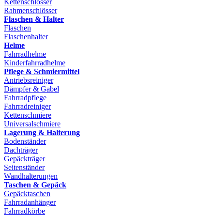
Kettenschlösser
Rahmenschlösser
Flaschen & Halter
Flaschen
Flaschenhalter
Helme
Fahrradhelme
Kinderfahrradhelme
Pflege & Schmiermittel
Antriebsreiniger
Dämpfer & Gabel
Fahrradpflege
Fahrradreiniger
Kettenschmiere
Universalschmiere
Lagerung & Halterung
Bodenständer
Dachträger
Gepäckträger
Seitenständer
Wandhalterungen
Taschen & Gepäck
Gepäcktaschen
Fahrradanhänger
Fahrradkörbe