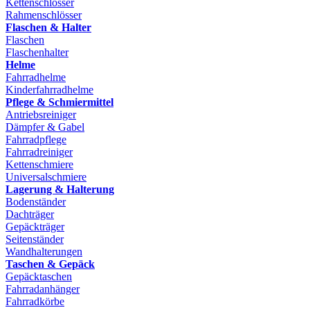
Kettenschlösser
Rahmenschlösser
Flaschen & Halter
Flaschen
Flaschenhalter
Helme
Fahrradhelme
Kinderfahrradhelme
Pflege & Schmiermittel
Antriebsreiniger
Dämpfer & Gabel
Fahrradpflege
Fahrradreiniger
Kettenschmiere
Universalschmiere
Lagerung & Halterung
Bodenständer
Dachträger
Gepäckträger
Seitenständer
Wandhalterungen
Taschen & Gepäck
Gepäcktaschen
Fahrradanhänger
Fahrradkörbe