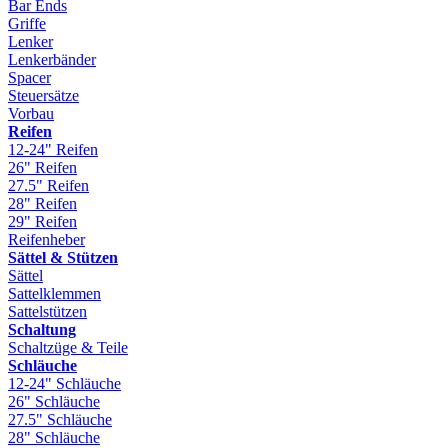
Bar Ends
Griffe
Lenker
Lenkerbänder
Spacer
Steuersätze
Vorbau
Reifen
12-24" Reifen
26" Reifen
27.5" Reifen
28" Reifen
29" Reifen
Reifenheber
Sättel & Stützen
Sättel
Sattelklemmen
Sattelstützen
Schaltung
Schaltzüge & Teile
Schläuche
12-24" Schläuche
26" Schläuche
27.5" Schläuche
28" Schläuche