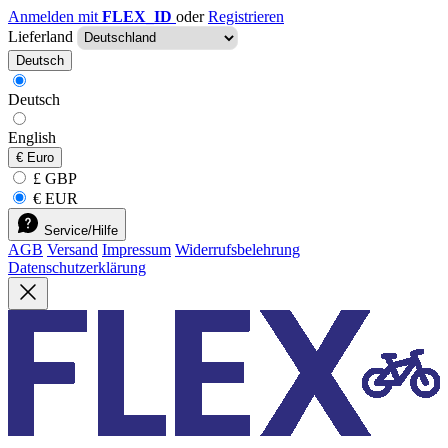
Anmelden mit
FLEX_ID
oder
Registrieren
Lieferland
Deutsch
Deutsch
English
€
Euro
£ GBP
€ EUR
Service/Hilfe
AGB
Versand
Impressum
Widerrufsbelehrung
Datenschutzerklärung