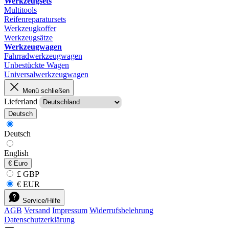
Werkzeugsets
Multitools
Reifenreparatursets
Werkzeugkoffer
Werkzeugsätze
Werkzeugwagen
Fahrradwerkzeugwagen
Unbestückte Wagen
Universalwerkzeugwagen
Menü schließen
Lieferland
Deutsch
Deutsch
English
€
Euro
£ GBP
€ EUR
Service/Hilfe
AGB
Versand
Impressum
Widerrufsbelehrung
Datenschutzerklärung