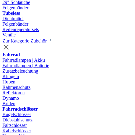
29" Schläuche
Felgenbänder
Tubeless
Dichtmittel
Felgenbänder
Reifenreperatursets
Ventile
Zur Kategorie Zubehör
Fahrrad
Fahrradlampen | Akku
Fahrradlampen | Batterie
Zusatzbeleuchtung
Klingeln
Hupen
Rahmenschutz
Reflektoren
Dynamo
Brillen
Fahrradschlösser
Bügelschlösser
Diebstahlschutz
Faltschlösser
Kabelschlösser