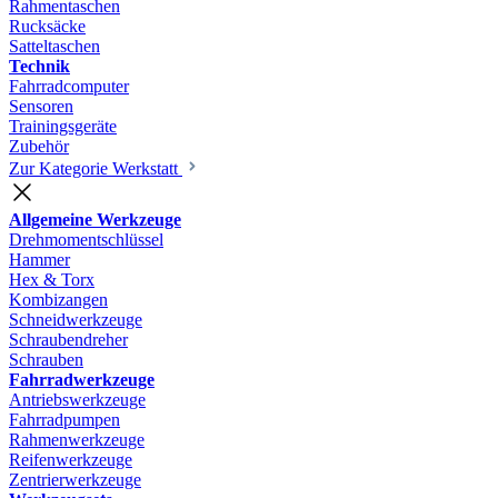
Rahmentaschen
Rucksäcke
Satteltaschen
Technik
Fahrradcomputer
Sensoren
Trainingsgeräte
Zubehör
Zur Kategorie Werkstatt
Allgemeine Werkzeuge
Drehmomentschlüssel
Hammer
Hex & Torx
Kombizangen
Schneidwerkzeuge
Schraubendreher
Schrauben
Fahrradwerkzeuge
Antriebswerkzeuge
Fahrradpumpen
Rahmenwerkzeuge
Reifenwerkzeuge
Zentrierwerkzeuge