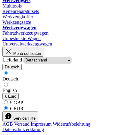
Werkzeugsets
Multitools
Reifenreparatursets
Werkzeugkoffer
Werkzeugsätze
Werkzeugwagen
Fahrradwerkzeugwagen
Unbestückte Wagen
Universalwerkzeugwagen
Menü schließen
Lieferland
Deutsch
Deutsch
English
€
Euro
£ GBP
€ EUR
Service/Hilfe
AGB
Versand
Impressum
Widerrufsbelehrung
Datenschutzerklärung