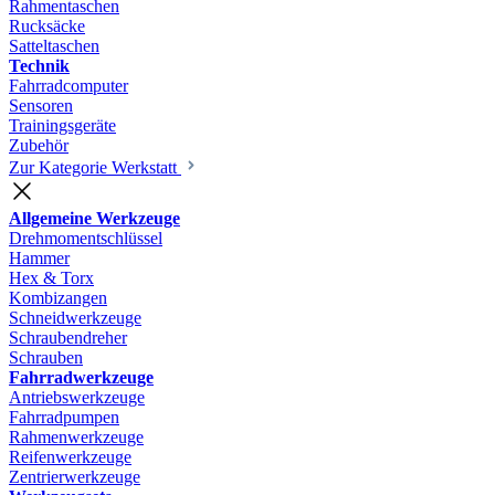
Rahmentaschen
Rucksäcke
Satteltaschen
Technik
Fahrradcomputer
Sensoren
Trainingsgeräte
Zubehör
Zur Kategorie Werkstatt
Allgemeine Werkzeuge
Drehmomentschlüssel
Hammer
Hex & Torx
Kombizangen
Schneidwerkzeuge
Schraubendreher
Schrauben
Fahrradwerkzeuge
Antriebswerkzeuge
Fahrradpumpen
Rahmenwerkzeuge
Reifenwerkzeuge
Zentrierwerkzeuge