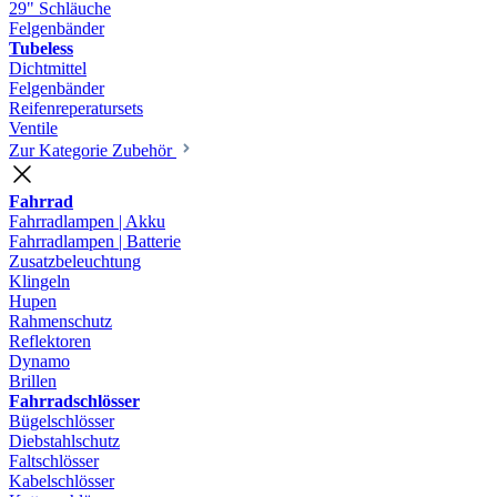
29" Schläuche
Felgenbänder
Tubeless
Dichtmittel
Felgenbänder
Reifenreperatursets
Ventile
Zur Kategorie Zubehör
Fahrrad
Fahrradlampen | Akku
Fahrradlampen | Batterie
Zusatzbeleuchtung
Klingeln
Hupen
Rahmenschutz
Reflektoren
Dynamo
Brillen
Fahrradschlösser
Bügelschlösser
Diebstahlschutz
Faltschlösser
Kabelschlösser