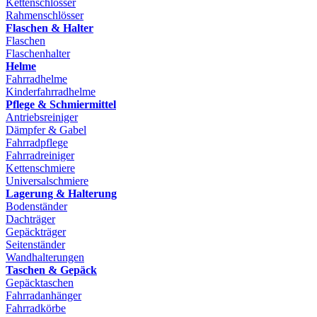
Kettenschlösser
Rahmenschlösser
Flaschen & Halter
Flaschen
Flaschenhalter
Helme
Fahrradhelme
Kinderfahrradhelme
Pflege & Schmiermittel
Antriebsreiniger
Dämpfer & Gabel
Fahrradpflege
Fahrradreiniger
Kettenschmiere
Universalschmiere
Lagerung & Halterung
Bodenständer
Dachträger
Gepäckträger
Seitenständer
Wandhalterungen
Taschen & Gepäck
Gepäcktaschen
Fahrradanhänger
Fahrradkörbe