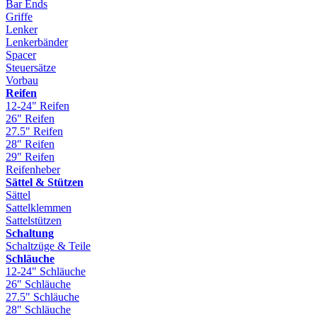
Bar Ends
Griffe
Lenker
Lenkerbänder
Spacer
Steuersätze
Vorbau
Reifen
12-24" Reifen
26" Reifen
27.5" Reifen
28" Reifen
29" Reifen
Reifenheber
Sättel & Stützen
Sättel
Sattelklemmen
Sattelstützen
Schaltung
Schaltzüge & Teile
Schläuche
12-24" Schläuche
26" Schläuche
27.5" Schläuche
28" Schläuche