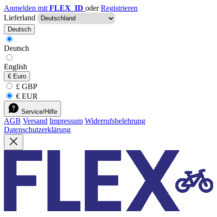
Anmelden mit
FLEX_ID
oder
Registrieren
Lieferland
Deutsch
Deutsch
English
€
Euro
£ GBP
€ EUR
Service/Hilfe
AGB
Versand
Impressum
Widerrufsbelehrung
Datenschutzerklärung